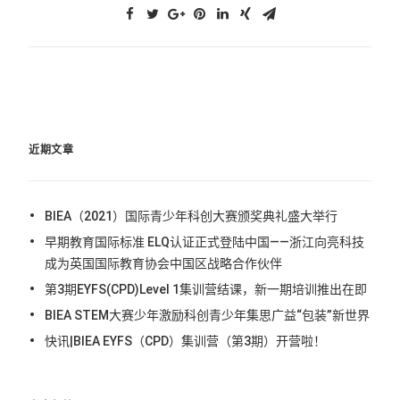
近期文章
BIEA（2021）国际青少年科创大赛颁奖典礼盛大举行
早期教育国际标准 ELQ认证正式登陆中国——浙江向亮科技
成为英国国际教育协会中国区战略合作伙伴
第3期EYFS(CPD)Level 1集训营结课，新一期培训推出在即
BIEA STEM大赛少年激励科创青少年集思广益“包装”新世界
快讯|BIEA EYFS（CPD）集训营（第3期）开营啦！