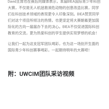
David主席也在赛后向媒体表示，本届BIEA国际青少年科创
大赛，不仅是无人机拯救濒危动物的创意改造比赛，同学
们在科创技术领域的表现更令人印象深刻。BIEA赞赏同学
们对这个项目所倾注的热情，也更坚定将大赛朝着更加国
际化的方向一届届办下去的决心。BIEA不仅促进国际科创
教育的交流，更为热爱科创的学生提供实现梦想的机会！
让我们一起为这支冠军团队喝彩，也为这一场别开生面的
国际青少年科创赛事喝彩，一起期待明年的大赛吧！
附：UWCIM团队采访视频