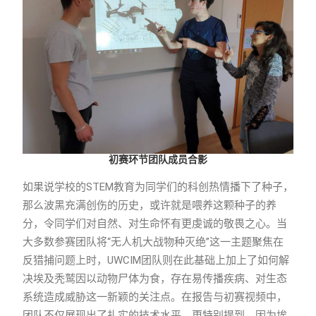
初赛环节团队成员合影
如果说学校的STEM教育为同学们的科创热情播下了种子，
那么波黑充满创伤的历史，或许就是喂养这颗种子的养
分，令同学们对自然、对生命怀有更虔诚的敬畏之心。当
大多数参赛团队将“无人机大战物种灭绝”这一主题聚焦在
反猎捕问题上时，UWCIM团队则在此基础上加上了如何解
决埃及秃鹫因以动物尸体为食，存在易传播疾病、对生态
系统造成威胁这一新颖的关注点。在报告与初赛视频中，
团队不仅展现出了扎实的技术水平，更特别提到，因为埃