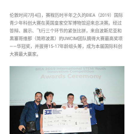
伦敦时间7月4日，赛程历时半年之久的BIEA（2019）国际
青少年科创大赛在英国皇家空军博物馆迎来总决赛。经过
答辩、展示、飞行三个环节的紧张比拼，来自波斯尼亚和
黑塞哥维那（简称波黑）的UWCIM团队摘得大赛最高奖项
——华冠奖，并拔得15-17年龄组头筹，成为本届国际科创
大赛最大赢家。