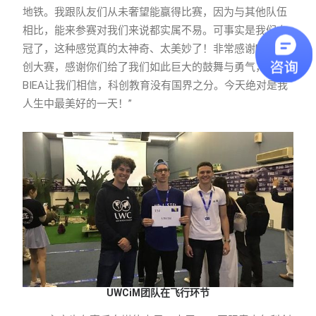
地铁。我跟队友们从未奢望能赢得比赛，因为与其他队伍
相比，能来参赛对我们来说都实属不易。可事实是我们夺
冠了，这种感觉真的太神奇、太美妙了！非常感谢BIEA科
创大赛，感谢你们给了我们如此巨大的鼓舞与勇气，是
BIEA让我们相信，科创教育没有国界之分。今天绝对是我
人生中最美好的一天！”
UWCiM团队在飞行环节