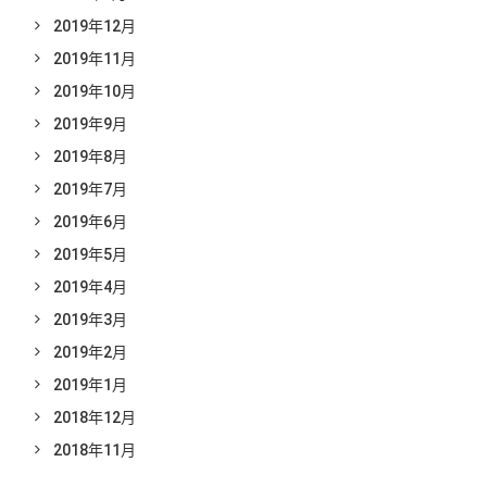
2019年12月
2019年11月
2019年10月
2019年9月
2019年8月
2019年7月
2019年6月
2019年5月
2019年4月
2019年3月
2019年2月
2019年1月
2018年12月
2018年11月