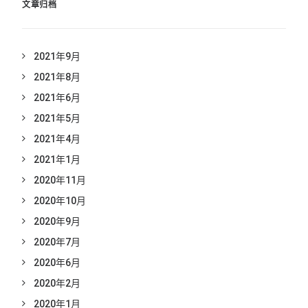
文章归档
2021年9月
2021年8月
2021年6月
2021年5月
2021年4月
2021年1月
2020年11月
2020年10月
2020年9月
2020年7月
2020年6月
2020年2月
2020年1月