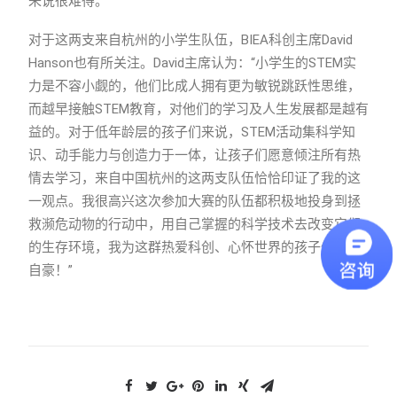
来说很难得。”
对于这两支来自杭州的小学生队伍，BIEA科创主席David
Hanson也有所关注。David主席认为：“小学生的STEM实
力是不容小觑的，他们比成人拥有更为敏锐跳跃性思维，
而越早接触STEM教育，对他们的学习及人生发展都是越有
益的。对于低年龄层的孩子们来说，STEM活动集科学知
识、动手能力与创造力于一体，让孩子们愿意倾注所有热
情去学习，来自中国杭州的这两支队伍恰恰印证了我的这
一观点。我很高兴这次参加大赛的队伍都积极地投身到拯
救濒危动物的行动中，用自己掌握的科学技术去改变它们
的生存环境，我为这群热爱科创、心怀世界的孩子们深感
自豪！”