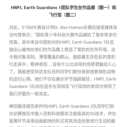
HWFL Earth Guardians 1
团队学生在作品展（图一）和
飞行馆（图二）
对此，STEM大赛设计师Dr. Alex Holmes在赛后接受媒体采
访时曾表示：“国际青少年科创大赛作品展给了我非常多的
惊喜，其中来自中国杭州的HWFL Earth Guardians 1队伍
独出心裁地在他们的作品展上营造了雪豹的生存环境，这
令我印象深刻。薄雪覆盖的群山、面临着生存危机的雪豹
行走其中，眼神哀怨……没有什么比这样的场景更触动人心
了。我能感受到这支队伍的同学们那份亟欲拯救濒危动物
的迫切心情。他们不仅在展示环节独辟蹊径，HWFL Earth
Guardians 1队四位选手在答辩及飞行现场的表现也得到了
我们评委的一致肯定。
捧回最佳报告奖杯的HWFL Earth Guardians 2队同学们则
在初赛报告中融入目前科技圈关注度极高的5G技术，并在
复赛环节采用动画剧场的形式将其改造创意进行生动的解