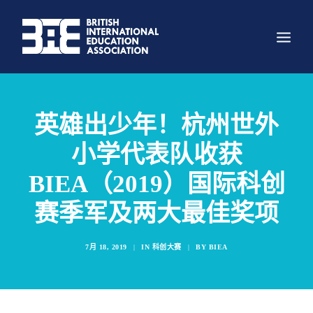
关于我们
英雄出少年！杭州世外
组织架构
小学代表队收获
主要项目
BIEA（2019）国际科创
科创大赛
赛季军及两大最佳奖项
新闻
资讯
7月 18, 2019
|
IN
科创大赛
|
BY
BIEA
照片墙