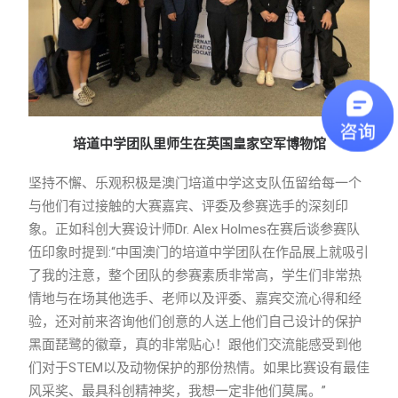
培道中学团队里师生在英国皇家空军博物馆
坚持不懈、乐观积极是澳门培道中学这支队伍留给每一个
与他们有过接触的大赛嘉宾、评委及参赛选手的深刻印
象。正如科创大赛设计师Dr. Alex Holmes在赛后谈参赛队
伍印象时提到:“中国澳门的培道中学团队在作品展上就吸引
了我的注意，整个团队的参赛素质非常高，学生们非常热
情地与在场其他选手、老师以及评委、嘉宾交流心得和经
验，还对前来咨询他们创意的人送上他们自己设计的保护
黑面琵鹭的徽章，真的非常贴心！跟他们交流能感受到他
们对于STEM以及动物保护的那份热情。如果比赛设有最佳
风采奖、最具科创精神奖，我想一定非他们莫属。”