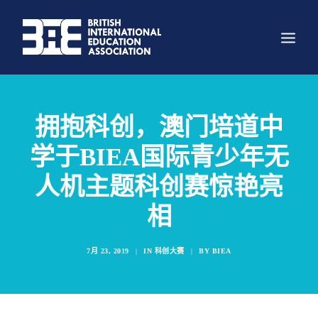
关于我们
拥抱科创，澳门培道中
组织架构
学于BIEA国际青少年无
主要项目
人机主题科创赛惊艳亮
科创大赛
相
新闻
资讯
7月 23, 2019
|
IN
科创大赛
|
BY
BIEA
照片墙