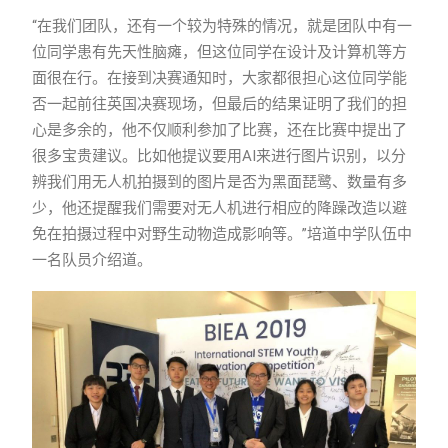
“在我们团队，还有一个较为特殊的情况，就是团队中有一
位同学患有先天性脑瘫，但这位同学在设计及计算机等方
面很在行。在接到决赛通知时，大家都很担心这位同学能
否一起前往英国决赛现场，但最后的结果证明了我们的担
心是多余的，他不仅顺利参加了比赛，还在比赛中提出了
很多宝贵建议。比如他提议要用AI来进行图片识别，以分
辨我们用无人机拍摄到的图片是否为黑面琵鹭、数量有多
少，他还提醒我们需要对无人机进行相应的降躁改造以避
免在拍摄过程中对野生动物造成影响等。”培道中学队伍中
一名队员介绍道。