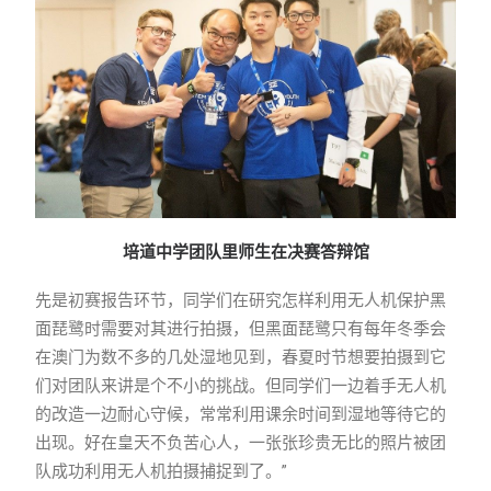
培道中学团队里师生在决赛答辩馆
先是初赛报告环节，同学们在研究怎样利用无人机保护黑
面琵鹭时需要对其进行拍摄，但黑面琵鹭只有每年冬季会
在澳门为数不多的几处湿地见到，春夏时节想要拍摄到它
们对团队来讲是个不小的挑战。但同学们一边着手无人机
的改造一边耐心守候，常常利用课余时间到湿地等待它的
出现。好在皇天不负苦心人，一张张珍贵无比的照片被团
队成功利用无人机拍摄捕捉到了。”