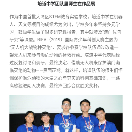
培道中学团队里师生在作品展
作为中国首批大湾区STEM教育实验学校，培道中学在机器
人、天文等项目的成绩尤为突出，学校多年来坚持多元学
习，鼓励学生做了很多研究性报告，其中就涉及“澳门候鸟
研究”等课题。BIEA（2019）国际青少年科创大赛主题为
“无人机大战物种灭绝”，要求各参赛学校队伍通过改造一
架无人机来参与濒危动物的拯救行动。培道中学代表队经
过反复讨论和调研，最终决定、借助无人机来保护澳门濒
临灭绝的动物——黑面琵鹭。就这样，培道队伍的师生们怀
惴保护濒危动物的大爱之心与夯实的科创基础知识，一路
高歌猛进闯入决赛，最终捧回综合优胜奖奖杯。